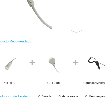
oducto Recomendado
+
+
YDT-0101
GDT-0101
Cargador Monta
Coche HP0
roducción de Producto
Sonda
Accesorios
Descargas