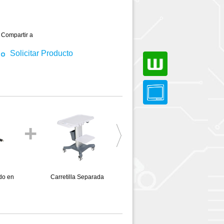
Compartir a
Solicitar Producto
+
+
do en
Carretilla Separada
Sonda Cardíaca Micro-
9
convexa