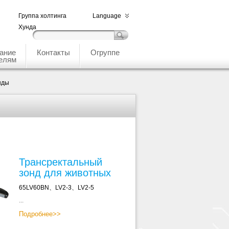
Группа холтинга
Language
Хунда
ание
Контакты
Огруппе
елям
нды
Трансректальный
зонд для животных
65LV60BN、LV2-3、LV2-5
...
Подробнее>>