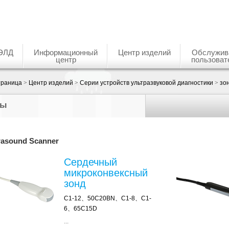
ЭЛД
Информационный
Центр изделий
Обслужив
центр
пользоват
траница
>
Центр изделий
>
Серии устройств ультразвуковой диагностики
>
зо
ды
rasound Scanner
Сердечный
микроконвексный
зонд
C1-12、50C20BN、C1-8、C1-
6、65C15D
...