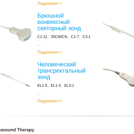
Подробнее>>
Брюшной
конвексный
секторный зонд
C1-11、35C60CN、C1-7、C3-1
...
Подробнее>>
Человеческий
трансректальный
зонд
EL1-5、EL1-3、EL3-1
...
Подробнее>>
rasound Therapy