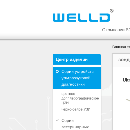
Окомпании В
Главная с
Центр изделий
зон
Серии устройств
ультразвуковой
Ult
диагностики
цветное
допплерографическое
ЦЗИ
черно-белое УЗИ
Серии
ветеринарных