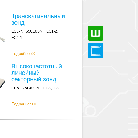
Трансвагинальный
зонд
EC1-7、65C10BN、EC1-2、
EC1-1
...
Подробнее>>
Высокочастотный
линейный
секторный зонд
L1-5、75L40CN、L1-3、L3-1
...
Подробнее>>