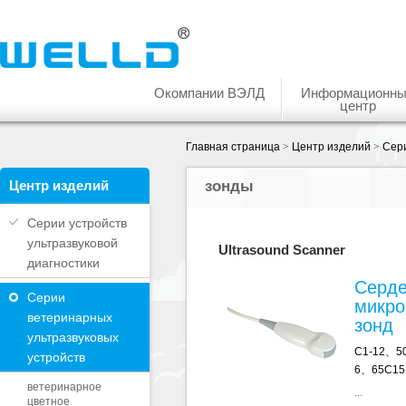
Окомпании ВЭЛД
Информационн
центр
Главная страница
>
Центр изделий
>
Сери
Центр изделий
зонды
Серии устройств
ультразвуковой
Ultrasound Scanner
диагностики
Серд
Серии
микро
ветеринарных
зонд
ультразвуковых
C1-12、5
устройств
6、65C15
ветеринарное
...
цветное