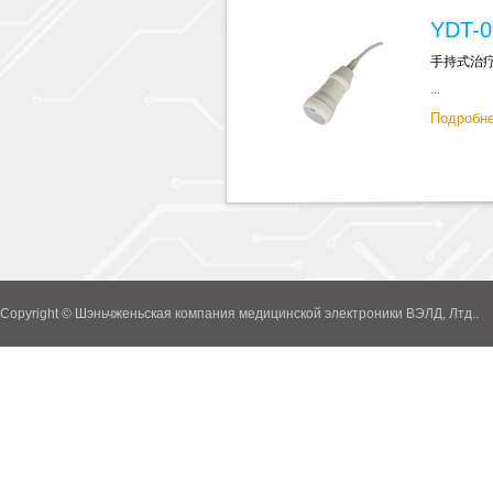
YDT-0
手持式治
...
Подробн
Copyright © Шэньчженьская компания медицинской электроники ВЭЛД, Лтд..