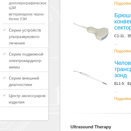
допплерографическое
Подробн
ЦЗИ
Брюш
ветеринарное черно-
белое УЗИ
конве
секто
Серии устройств
C1-11、3
ультразвукового
лечения
...
Подробн
Серии подвижной
электрокардиогр-
Челов
аммы
транс
зонд
Серии внешней
EL1-5、E
диагностики
...
Центр аксессуаров
Подробн
изделия
Ultrasound Therapy