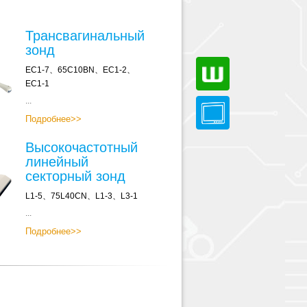
Трансвагинальный
зонд
EC1-7、65C10BN、EC1-2、
EC1-1
...
Подробнее>>
Высокочастотный
линейный
секторный зонд
L1-5、75L40CN、L1-3、L3-1
...
Подробнее>>