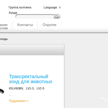
Группа холтинга
Language
Хунда
ание
Контакты
Огруппе
елям
зонды
Трансректальный
зонд для животных
65LV60BN、LV2-3、LV2-5
...
Подробнее>>