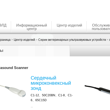
ЭЛД
Информационный
Центр изделий
Обслужив
центр
пользоват
траница
>
Центр изделий
>
Серии ветеринарных ультразвуковых устройств
>
ды
rasound Scanner
Сердечный
микроконвексный
зонд
C1-12、50C20BN、C1-8、C1-
6、65C15D
...