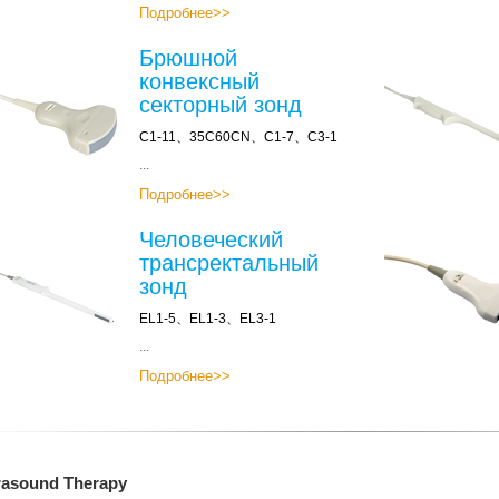
Подробнее>>
Брюшной
конвексный
секторный зонд
C1-11、35C60CN、C1-7、C3-1
...
Подробнее>>
Человеческий
трансректальный
зонд
EL1-5、EL1-3、EL3-1
...
Подробнее>>
rasound Therapy