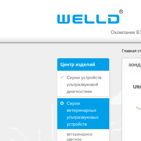
Окомпании В
Главная с
Центр изделий
зон
Серии устройств
ультразвуковой
Ult
диагностики
Серии
ветеринарных
ультразвуковых
устройств
ветеринарное
цветное