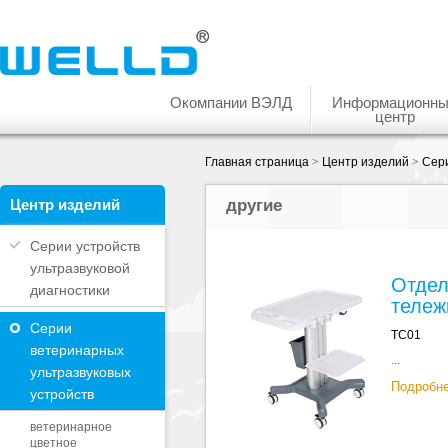
Окомпании ВЭЛД
Информационн
центр
Главная страница
>
Центр изделий
>
Сери
Центр изделий
другие
Серии устройств
ультразвуковой
Отдел
диагностики
тележ
Серии
TC01
ветеринарных
...
ультразвуковых
Подробн
устройств
ветеринарное
цветное