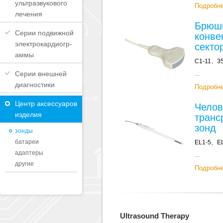
ультразвукового
Подробн
лечения
Брюш
Серии подвижной
конве
электрокардиогр-
секто
аммы
C1-11、3
Серии внешней
...
диагностики
Подробн
Центр аксессуаров
Челов
изделия
транс
зонд
зонды
батареи
EL1-5、E
адаптеры
...
другие
Подробн
Ultrasound Therapy