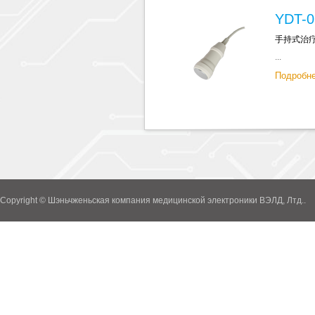
YDT-0
手持式治
...
Подробн
Copyright © Шэньчженьская компания медицинской электроники ВЭЛД, Лтд..