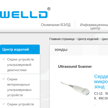
Окомпании ВЭЛД
Информационн
центр
Главная страница
>
Центр изделий
>
Цент
Центр изделий
зонды
Серии устройств
ультразвуковой
Ultrasound Scanner
диагностики
Серд
Серии
микро
ветеринарных
зонд
ультразвуковых
C1-12、5
устройств
6、65C15
Серии устройств
...