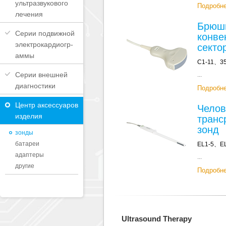
ультразвукового
Подробн
лечения
Брюш
Серии подвижной
конве
электрокардиогр-
секто
аммы
C1-11、3
Серии внешней
...
диагностики
Подробн
Центр аксессуаров
Челов
изделия
транс
зонд
зонды
батареи
EL1-5、E
адаптеры
...
другие
Подробн
Ultrasound Therapy