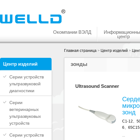
Окомпании ВЭЛД
Информационн
центр
Главная страница
>
Центр изделий
>
Цент
Центр изделий
зонды
Серии устройств
ультразвуковой
Ultrasound Scanner
диагностики
Серд
Серии
микро
ветеринарных
зонд
ультразвуковых
C1-12、5
устройств
6、65C15
Серии устройств
...