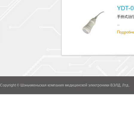
YDT-0
手持式治
...
Подробн
Copyright © Шэньчженьская компания медицинской электроники ВЭЛД, Лтд..