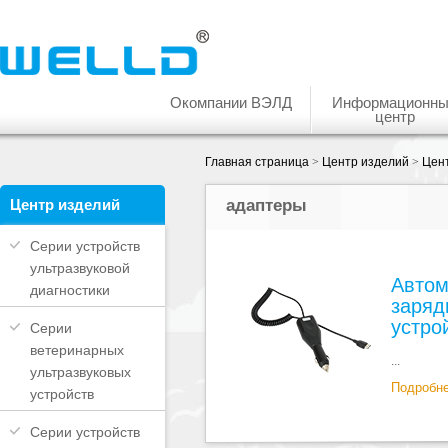
Окомпании ВЭЛД
Информационн
центр
Главная страница
>
Центр изделий
>
Цент
Центр изделий
адаптеры
Серии устройств
ультразвуковой
Автом
диагностики
заряд
устро
Серии
ветеринарных
...
ультразвуковых
Подробн
устройств
Серии устройств