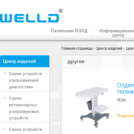
Окомпании ВЭЛД
Информационн
центр
Главная страница
>
Центр изделий
>
Цент
Центр изделий
другие
Серии устройств
ультразвуковой
Отдел
диагностики
тележ
Серии
TC01
ветеринарных
...
ультразвуковых
Подробн
устройств
Серии устройств