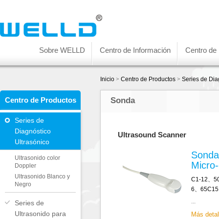
Sobre WELLD
Centro de Información
Centro de
Inicio
>
Centro de Productos
>
Series de Dia
Centro de Productos
Sonda
Series de
Diagnóstico
Ultrasound Scanner
Ultrasónico
Sonda
Ultrasonido color
Micro
Doppler
Ultrasonido Blanco y
C1-12、5
Negro
6、65C15
...
Series de
Ultrasonido para
Más deta