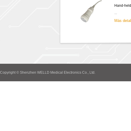
Hand-held
...
Más deta
Copyright © Shenzhen WELLD Medical Electronics Co., Ltd.