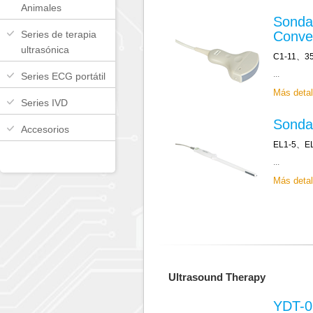
Animales
Sonda
Series de terapia
Conve
ultrasónica
C1-11、3
...
Series ECG portátil
Más deta
Series IVD
Sonda
Accesorios
EL1-5、E
...
Más deta
Ultrasound Therapy
YDT-0