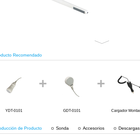
oducto Recomendado
+
+
YDT-0101
GDT-0101
Cargador Monta
Coche HP0
roducción de Producto
Sonda
Accesorios
Descargas