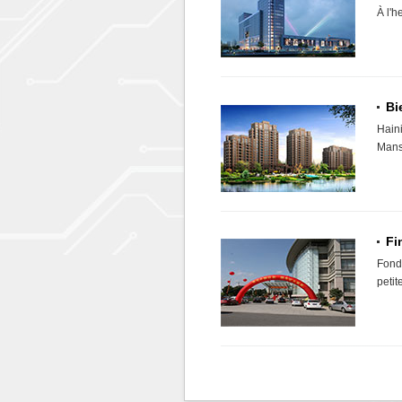
À l'h
carré
CNY5,
décor
produ
...
Bi
Haini
Mansi
Hongd
nomb
Jiaxi
Fi
Fond
petit
Hongd
...