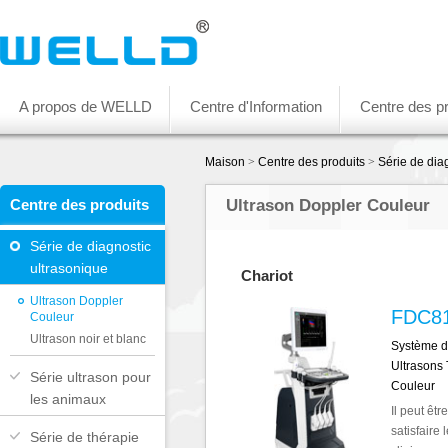
A propos de WELLD
Centre d'Information
Centre des pr
Maison
>
Centre des produits
>
Série de dia
Centre des produits
Ultrason Doppler Couleur
Série de diagnostic
ultrasonique
Chariot
Ultrason Doppler
FDC8
Couleur
Ultrason noir et blanc
Système d
Ultrasons 
Série ultrason pour
Couleur
les animaux
Il peut êt
satisfaire
Série de thérapie