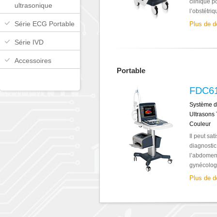
clinique p
ultrasonique
l’obstétriqu
Série ECG Portable
Plus de d
Série IVD
Accessoires
Portable
FDC6
Système d
Ultrasons 
Couleur
Il peut sat
diagnostic
l’abdomen,
gynécologu
Plus de d