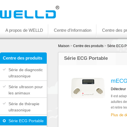
A propos de WELLD
Centre d'Information
Centre des pr
Maison
>
Centre des produits
>
Série ECG P
Centre des produits
Série ECG Portable
Série de diagnostic
ultrasonique
mECG
Série ultrason pour
Détecteur
les animaux
Il est adap
adultes de 
Série de thérapie
et relire l
ultrasonique
Plus de d
Série ECG Portable