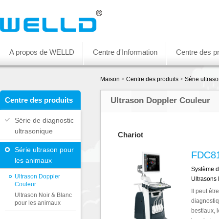
A propos de WELLD
Centre d'Information
Centre des pr
Maison
>
Centre des produits
>
Série ultras
Centre des produits
Ultrason Doppler Couleur
Série de diagnostic
ultrasonique
Chariot
Série ultrason pour
FDC8
les animaux
Système d
Ultrason Doppler
Ultrasons
Couleur
Il peut êt
Ultrason Noir & Blanc
diagnostiq
pour les animaux
bestiaux, 